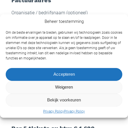
Factuuradres
Organisatie / bedrijfsnaam (optioneel)
Beheer toestemming
Om de beste ervaringen te bieden, gebruiken wij technologieën zoals cookies
Naam
*
om informatie over je apparaat op te slaan en/of te raadplegen. Door in te
stemmen met deze technologieën kunnen wij gegevens zoals surfgedrag of
unieke ID's op deze site verwerken. Als je geen toestemming geeft of uw
toestemming intrekt, kan dit een nadelige invloed hebben op bepaalde
Straat en nummer
*
functies en mogelijkheden.
Accepteren
Postcode en plaats
*
Weigeren
E-mail adres
*
Bekijk voorkeuren
Privacy Policy
Privacy Policy