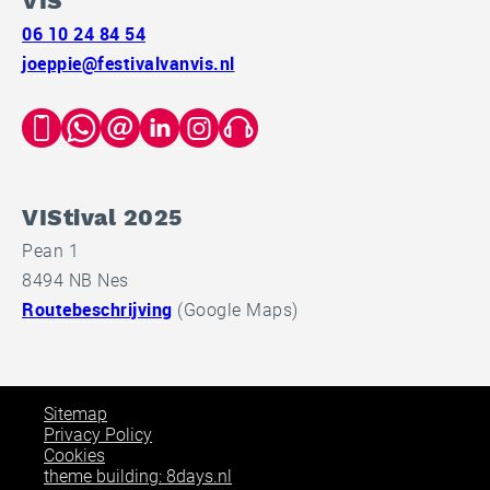
VIS
06 10 24 84 54
joeppie@festivalvanvis.nl
VIStival 2025
Pean 1
8494 NB Nes
Routebeschrijving
(Google Maps)
Sitemap
Privacy Policy
Cookies
theme building: 8days.nl